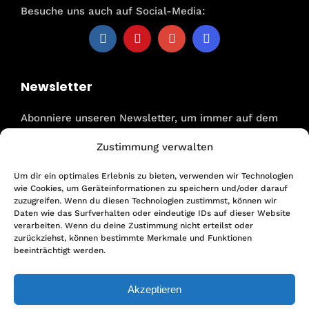
Besuche uns auch auf Social-Media:
Newsletter
Abonniere unseren Newsletter, um immer auf dem
Laufenden zu sein. Als Dankeschön, sicherst Du Dir
Zustimmung verwalten
einen
25 € Gutschein
für Deine erste Reise bei uns!
Um dir ein optimales Erlebnis zu bieten, verwenden wir Technologien
wie Cookies, um Geräteinformationen zu speichern und/oder darauf
zuzugreifen. Wenn du diesen Technologien zustimmst, können wir
Daten wie das Surfverhalten oder eindeutige IDs auf dieser Website
verarbeiten. Wenn du deine Zustimmung nicht erteilst oder
Anmelden
zurückziehst, können bestimmte Merkmale und Funktionen
beeinträchtigt werden.
Akzeptieren