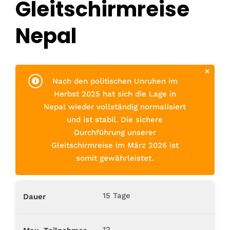
Gleitschirmreise
Nepal
Nach den politischen Unruhen im
Herbst 2025 hat sich die Lage in
Nepal wieder vollständig normalisiert
und ist stabil. Die sichere
Durchführung unserer
Gleitschirmreise im März 2026 ist
somit gewährleistet.
15 Tage
Dauer
12