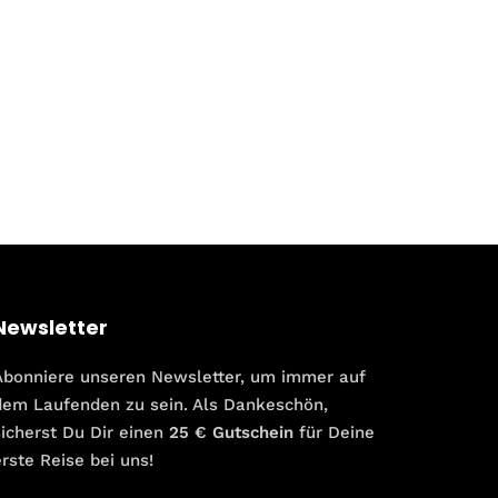
Newsletter
Abonniere unseren Newsletter, um immer auf
dem Laufenden zu sein. Als Dankeschön,
sicherst Du Dir einen
25 € Gutschein
für Deine
erste Reise bei uns!