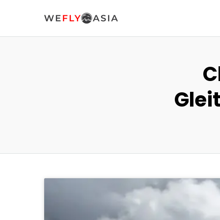
C
Glei