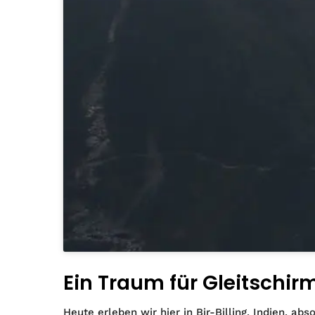
Ein Traum für Gleitschir
Heute erleben wir hier in Bir-Billing, Indien, a