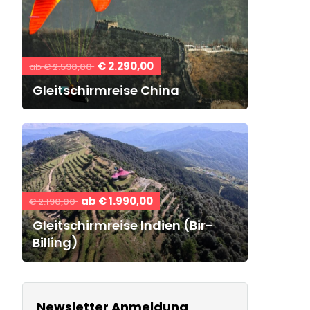
€ 2.290,00
ab € 2.590,00
Gleitschirmreise China
ab € 1.990,00
€ 2.190,00
Gleitschirmreise Indien (Bir-
Billing)
Newsletter Anmeldung